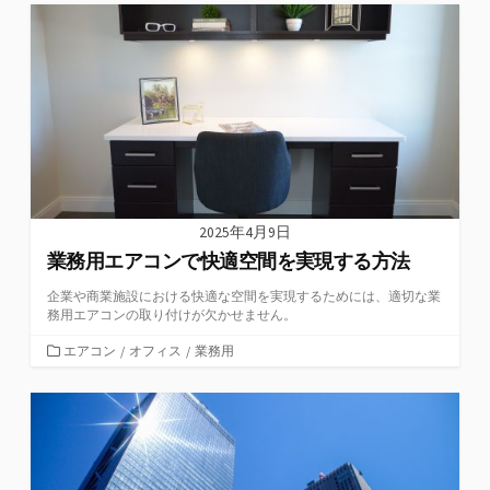
ゴ
リ
ー
2025年4月9日
業務用エアコンで快適空間を実現する方法
企業や商業施設における快適な空間を実現するためには、適切な業
務用エアコンの取り付けが欠かせません。
カ
エアコン
/
オフィス
/
業務用
テ
ゴ
リ
ー