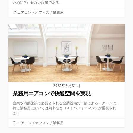
ために欠かせない設備である。
カ
エアコン
/
オフィス
/
業務用
テ
ゴ
リ
ー
2025年3月31日
業務用エアコンで快適空間を実現
企業や商業施設で必要とされる空調設備の一部であるエアコンは、
特に業務用においては効率性とコストパフォーマンスが重視され
ま...
カ
エアコン
/
オフィス
/
業務用
テ