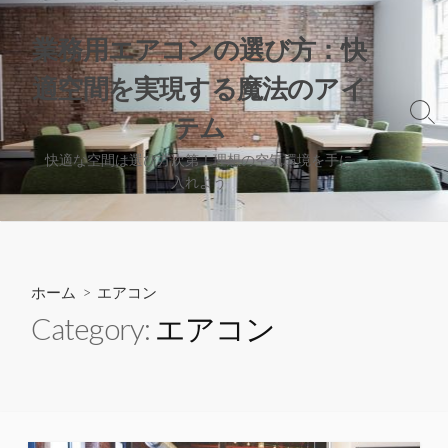
コ
ン
業務用エアコンの選び方：快
テ
適空間を実現する魔法のアイ
ン
ツ
検
テム
へ
索
切
ス
快適な空間は選び方次第！理想の空気環境を手に
り
入れよう
キ
替
ッ
え
プ
ホーム
> エアコン
Category:
エアコン