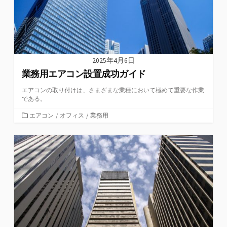
2025年4月6日
業務用エアコン設置成功ガイド
エアコンの取り付けは、さまざまな業種において極めて重要な作業
である。
カ
エアコン
/
オフィス
/
業務用
テ
ゴ
リ
ー