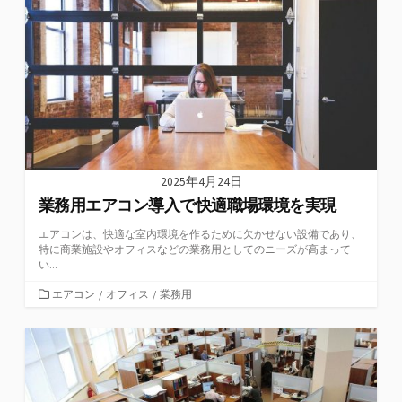
2025年4月24日
業務用エアコン導入で快適職場環境を実現
エアコンは、快適な室内環境を作るために欠かせない設備であり、
特に商業施設やオフィスなどの業務用としてのニーズが高まって
い...
カ
エアコン
/
オフィス
/
業務用
テ
ゴ
リ
ー