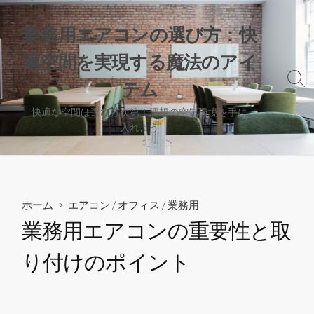
コ
ン
業務用エアコンの選び方：快
テ
適空間を実現する魔法のアイ
ン
ツ
検
テム
へ
索
切
ス
快適な空間は選び方次第！理想の空気環境を手に
り
入れよう
キ
替
ッ
え
プ
ホーム
>
エアコン
/
オフィス
/
業務用
業務用エアコンの重要性と取
り付けのポイント