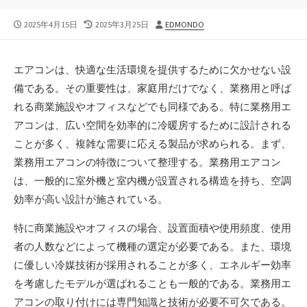
公
最
投
2025年4月15日
2025年3月25日
EDMONDO
開
終
稿
日
更
者
新
エアコンは、快適な生活環境を提供するために欠かせない設
日
備である。
その重要性は、家庭用だけでなく、業務用と呼ば
れる商業施設やオフィスなどでも同様である。特に業務用エ
アコンは、広い空間を効率的に冷暖房するために設計される
ことが多く、複雑な需要に応える製品が求められる。まず、
業務用エアコンの特徴について整理する。業務用エアコン
は、一般的に室外機と室内機が設置される構造を持ち、空調
効率が高い設計が施されている。
特に商業施設やオフィスの場合、設置面積や使用頻度、使用
者の人数などによって機種の選定が必要である。また、環境
に優しい冷媒技術が採用されることが多く、エネルギー効率
を考慮したモデルが選ばれることも一般的である。業務用エ
アコンの取り付けには専門知識と技術が必要不可欠である。